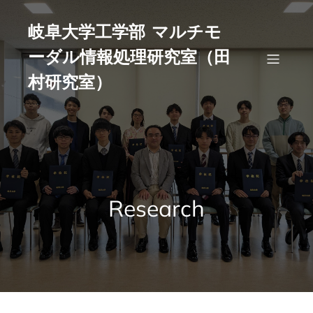
コ
ン
岐阜大学工学部 マルチモ
テ
ーダル情報処理研究室（田
ン
ツ
村研究室）
へ
ス
キ
ッ
プ
Research